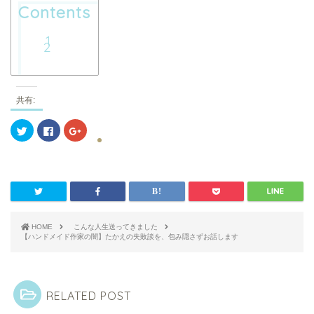
Contents
共有:
ク
F
ク
リ
a
リ
ッ
c
ッ
ク
e
ク
し
b
し
て
o
て
T
o
G
w
k
o
i
で
o
t
共
g
t
有
l
e
す
e
r
HOME
る
こんな人生送ってきました
+
で
に
で
【ハンドメイド作家の闇】たかえの失敗談を、包み隠さずお話します
共
は
共
有
ク
有
(
リ
(
新
ッ
新
し
ク
し
い
し
い
RELATED POST
ウ
て
ウ
ィ
く
ィ
ン
だ
ン